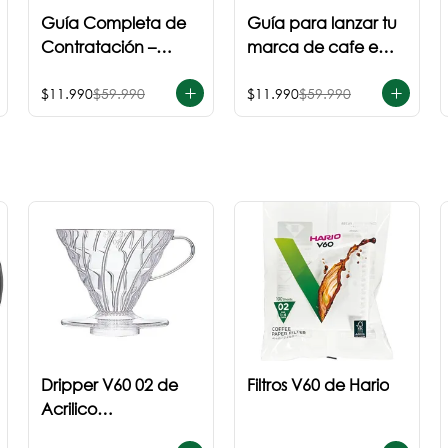
Guía Completa de
Guía para lanzar tu
Contratación –
marca de cafe en
Barista Junior
Chile
$11.990
$59.990
$11.990
$59.990
Dripper V60 02 de
Filtros V60 de Hario
Acrilico
Transparente