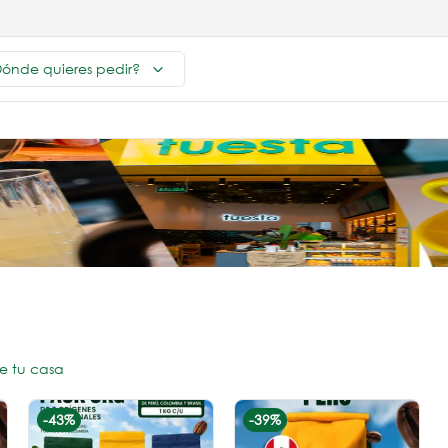
ónde quieres pedir?
e tu casa
-
43
%
-
39
%