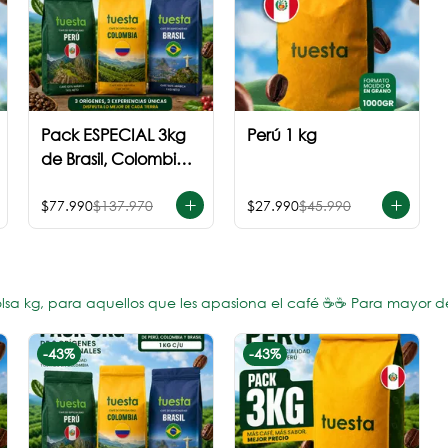
Pack ESPECIAL 3kg
Perú 1 kg
de Brasil, Colombia
+ Perú
$77.990
$137.970
$27.990
$45.990
a kg, para aquellos que les apasiona el café ☕️☕️ Para mayor d
-
43
%
-
43
%