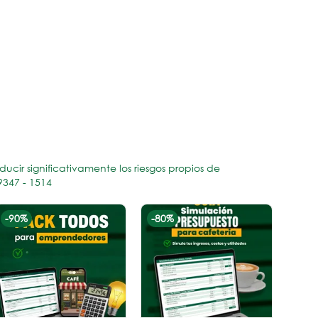
ir significativamente los riesgos propios de
9347 - 1514
-
90
%
-
80
%