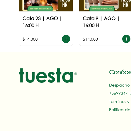
Cata 23 | AGO |
Cata 9 | AGO |
16:00 H
16:00 H
$14.000
$14.000
Conóce
Despacho
+569934715
Términos y
Política d