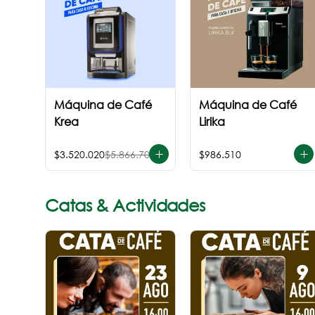
Máquina de Café
Máquina de Café
Krea
Lirika
$3.520.020
$5.866.700
$986.510
Catas & Actividades