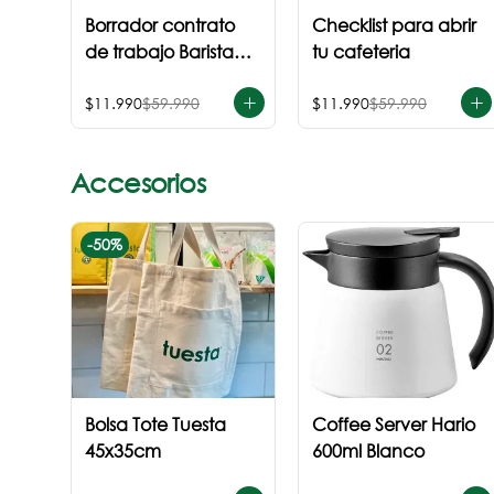
Borrador contrato
Checklist para abrir
de trabajo Barista
tu cafeteria
Junior
$11.990
$59.990
$11.990
$59.990
Accesorios
-
50
%
Bolsa Tote Tuesta
Coffee Server Hario
45x35cm
600ml Blanco