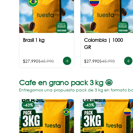
Brasil 1 kg
Colombia | 1000
GR
$27.990
$45.990
$27.990
$45.990
Cafe en grano pack 3 kg 🤩
Entregamos una propuesta pack de 3 kg en formato bols
-
43
%
-
43
%