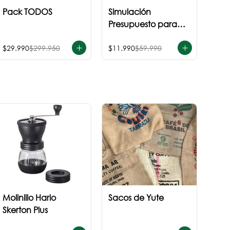
Pack TODOS
Simulación
Presupuesto para
cafeteria
$29.990
$299.950
$11.990
$59.990
Molinillo Hario
Sacos de Yute
Skerton Plus