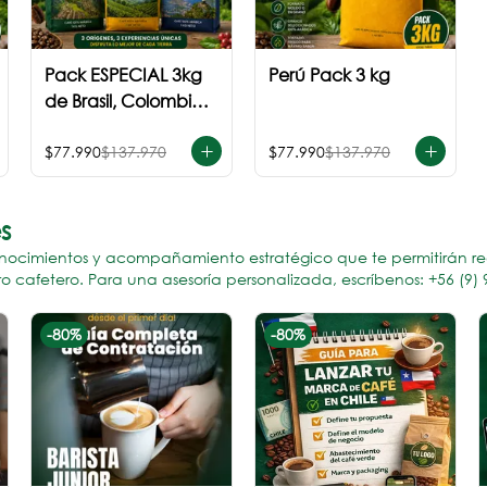
Pack ESPECIAL 3kg
Perú Pack 3 kg
de Brasil, Colombia
+ Perú
$77.990
$137.970
$77.990
$137.970
s
nocimientos y acompañamiento estratégico que te permitirán reduc
 cafetero. Para una asesoría personalizada, escríbenos: +56 (9) 
-
80
%
-
80
%