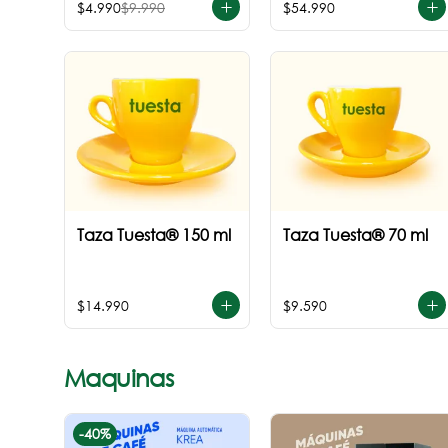
$4.990
$9.990
$54.990
Taza Tuesta® 150 ml
Taza Tuesta® 70 ml
$14.990
$9.590
Maquinas
-
40
%