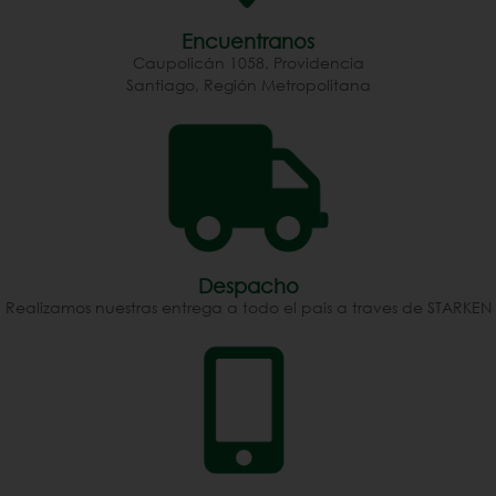
✔ Variedad de tamaños 
disponibles

Encuentranos
✔ Reutilizables y resistentes

Caupolicán 1058, Providencia
¡Añade un toque rústico y 
Santiago, Región Metropolitana
sostenible a tus proyectos 
con nuestros sacos de 
yute!
Despacho
Realizamos nuestras entrega a todo el pais a traves de STARKEN