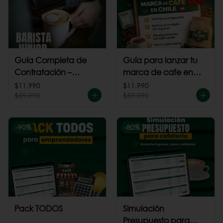
Guía Completa de
Guía para lanzar tu
Contratación –
marca de cafe en
Barista Junior
Chile
$11.990
$11.990
$59.990
$59.990
-
90
%
-
80
%
Pack TODOS
Simulación
Presupuesto para