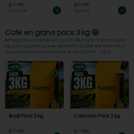
Perú
$77.990
$27.990
$137.970
$45.990
Cafe en grano pack 3 kg 🤩
Entregamos una propuesta pack de 3 kg en formato bolsa
kg, para aquellos que les apasiona el café ☕️☕️ Para mayor
descuento debe contactarse al +56 (9) 9347 - 1514
-
43
%
-
43
%
Brasil Pack 3 kg
Colombia Pack 3 kg
$77.990
$77.990