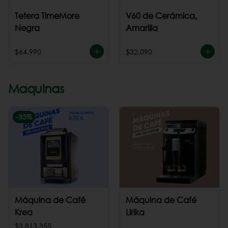
Tetera TimeMore
V60 de Cerámica,
Negra
Amarilla
$64.990
$32.090
Maquinas
-
35
%
Máquina de Café
Máquina de Café
Krea
Lirika
$3.813.355