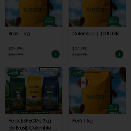
Brasil 1 kg
Colombia | 1000 GR
$27.990
$27.990
$45.990
$45.990
-
43
%
-
39
%
Pack ESPECIAL 3kg
Perú 1 kg
de Brasil, Colombia +