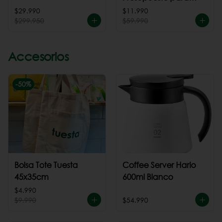
cafeteria
$29.990
$11.990
$299.950
$59.990
Accesorios
-
50
%
Bolsa Tote Tuesta
Coffee Server Hario
45x35cm
600ml Blanco
$4.990
$9.990
$54.990