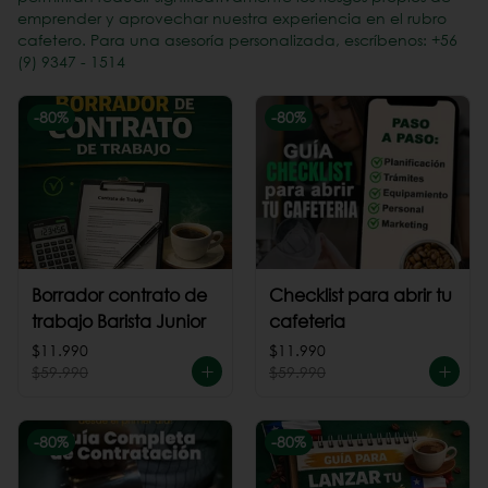
emprender y aprovechar nuestra experiencia en el rubro
cafetero. Para una asesoría personalizada, escríbenos: +56
(9) 9347 - 1514
-
80
%
-
80
%
Borrador contrato de
Checklist para abrir tu
trabajo Barista Junior
cafeteria
$11.990
$11.990
$59.990
$59.990
-
80
%
-
80
%