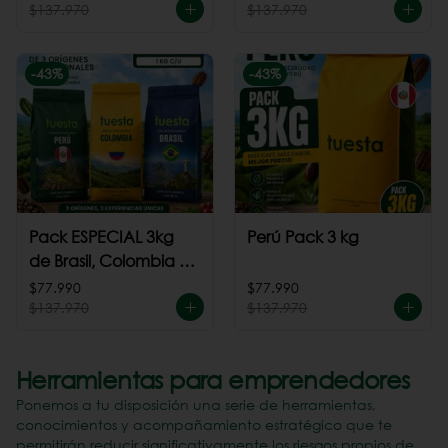
$137.970
$137.970
-
43
%
-
43
%
Pack ESPECIAL 3kg
Perú Pack 3 kg
de Brasil, Colombia +
Perú
$77.990
$77.990
$137.970
$137.970
Herramientas para emprendedores
Ponemos a tu disposición una serie de herramientas,
conocimientos y acompañamiento estratégico que te
permitirán reducir significativamente los riesgos propios de