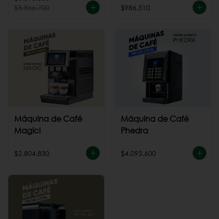
$5.866.700
$986.510
Máquina de Café
Máquina de Café
Magic!
Phedra
$2.804.830
$4.093.600