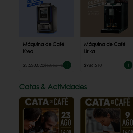
Máquina de Café
Máquina de Café
Krea
Lirika
$3.520.020
$5.866.700
$986.510
Catas & Actividades