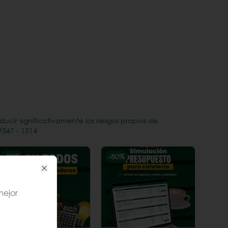
ir significativamente los riesgos propios de
9347 - 1514
-
90
%
-
80
%
Close
mejor