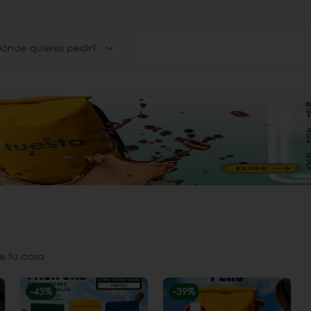
ónde quieres pedir?
e tu casa
-
43
%
-
39
%