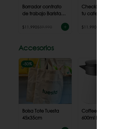
Borrador contrato
Checklist para abrir
de trabajo Barista
tu cafeteria
Junior
$11.990
$59.990
$11.990
$59.990
Accesorios
-
50
%
Bolsa Tote Tuesta
Coffee Server Hario
45x35cm
600ml Blanco