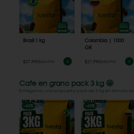
Brasil 1 kg
Colombia | 1000
GR
$27.990
$45.990
$27.990
$45.990
Cafe en grano pack 3 kg 🤩
Entregamos una propuesta pack de 3 kg en formato bols
-
43
%
-
43
%