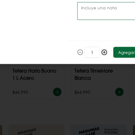
$7.990
$7.990
Agregar
Tetera Hario Buono
Tetera TimeMore
1 L Acero
Blanca
$46.990
$64.990