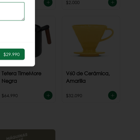
$44.990
$2.000
$29.990
Tetera TimeMore
V60 de Cerámica,
Negra
Amarilla
$64.990
$32.090