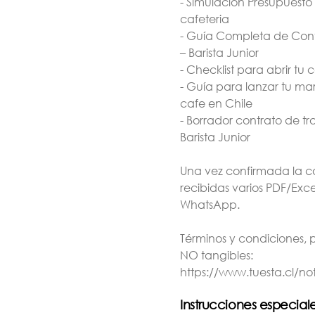
- Simulación Presupuesto
Guía Completa de
Guía para lanzar tu
cafeteria
Contratación –
marca de cafe en
- Guía Completa de Con
Barista Junior
Chile
– Barista Junior
$11.990
$59.990
$11.990
$59.990
- Checklist para abrir tu 
- Guía para lanzar tu ma
cafe en Chile
- Borrador contrato de tr
Barista Junior
Una vez confirmada la 
recibidas varios PDF/Exce
WhatsApp.
Términos y condiciones, 
NO tangibles:
Dripper V60 02 de
Filtros V60 de Hario
https://www.tuesta.cl/no
Acrilico
Instrucciones especial
Transparente