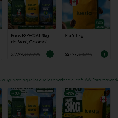
Pack ESPECIAL 3kg
Perú 1 kg
de Brasil, Colombia
+ Perú
$77.990
$137.970
$27.990
$45.990
a kg, para aquellos que les apasiona el café ☕️☕️ Para mayor d
-
43
%
-
43
%