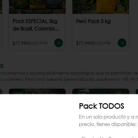
Pack ESPECIAL 3kg
Perú Pack 3 kg
de Brasil, Colombia
+ Perú
$77.990
$137.970
$77.990
$137.970
s
nocimientos y acompañamiento estratégico que te permitirán reduc
 cafetero. Para una asesoría personalizada, escríbenos: +56 (9) 
-
80
%
-
80
%
Pack TODOS
En un solo producto y a 
precio, tienes disponible: