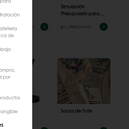
 para
Pack TODOS
Simulación
Presupuesto para
tratación
cafeteria
$29.990
$299.950
$11.990
$59.990
cafeteria
rca de
abajo
compra,
l por
productos
Molinillo Hario
Sacos de Yute
tangible
Skerton Plus
es