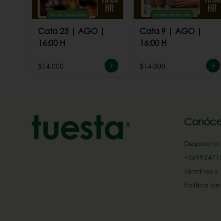
Cata 23 | AGO |
Cata 9 | AGO |
16:00 H
16:00 H
$14.000
$14.000
Conóce
Despacho
+569934715
Términos y
Política d