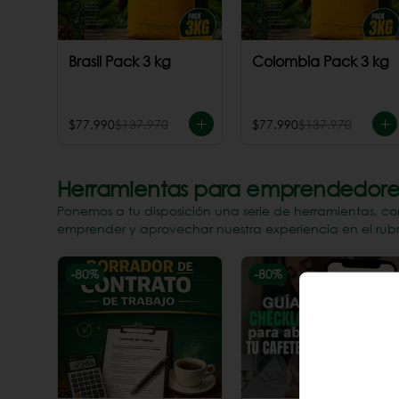
Brasil Pack 3 kg
Colombia Pack 3 kg
$77.990
$137.970
$77.990
$137.970
Herramientas para emprendedore
Ponemos a tu disposición una serie de herramientas, co
emprender y aprovechar nuestra experiencia en el rubro
-
80
%
-
80
%