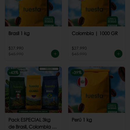
Brasil 1 kg
Colombia | 1000 GR
$27.990
$27.990
$45.990
$45.990
-
43
%
-
39
%
Pack ESPECIAL 3kg
Perú 1 kg
de Brasil, Colombia +