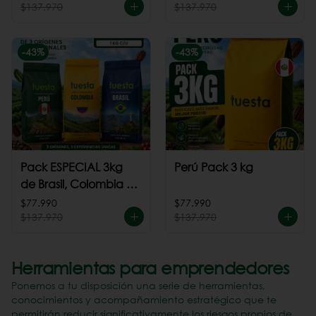
$137.970
$137.970
-
43
%
-
43
%
Pack ESPECIAL 3kg
Perú Pack 3 kg
de Brasil, Colombia +
Perú
$77.990
$77.990
$137.970
$137.970
Herramientas para emprendedores
Ponemos a tu disposición una serie de herramientas,
conocimientos y acompañamiento estratégico que te
permitirán reducir significativamente los riesgos propios de