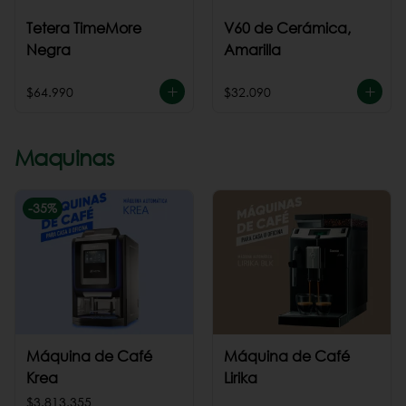
Tetera TimeMore
V60 de Cerámica,
Negra
Amarilla
$64.990
$32.090
Maquinas
-
35
%
Máquina de Café
Máquina de Café
Krea
Lirika
$3.813.355