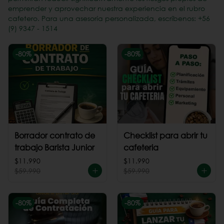
emprender y aprovechar nuestra experiencia en el rubro
cafetero. Para una asesoría personalizada, escríbenos: +56
(9) 9347 - 1514
-
80
%
-
80
%
Borrador contrato de
Checklist para abrir tu
trabajo Barista Junior
cafeteria
$11.990
$11.990
$59.990
$59.990
-
80
%
-
80
%