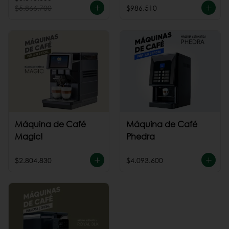
$5.866.700
$986.510
Máquina de Café
Máquina de Café
Magic!
Phedra
$2.804.830
$4.093.600