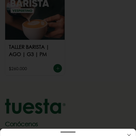
TALLER BARISTA |
AGO | G3 | PM
$260.000
Conócenos