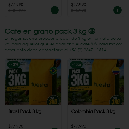
Perú
$77.990
$27.990
$137.970
$45.990
Cafe en grano pack 3 kg 🤩
Entregamos una propuesta pack de 3 kg en formato bolsa
kg, para aquellos que les apasiona el café ☕️☕️ Para mayor
descuento debe contactarse al +56 (9) 9347 - 1514
-
43
%
-
43
%
Brasil Pack 3 kg
Colombia Pack 3 kg
$77.990
$77.990