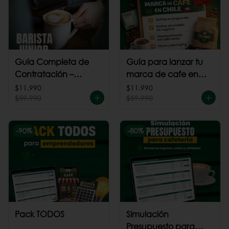
Guía Completa de
Guía para lanzar tu
Contratación –
marca de cafe en
Barista Junior
Chile
$11.990
$11.990
$59.990
$59.990
-
90
%
-
80
%
Pack TODOS
Simulación
Presupuesto para