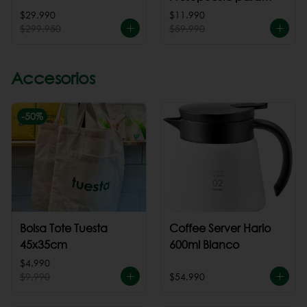
cafeteria
$29.990
$11.990
$299.950
$59.990
Accesorios
-
50
%
Bolsa Tote Tuesta
Coffee Server Hario
45x35cm
600ml Blanco
$4.990
$9.990
$54.990