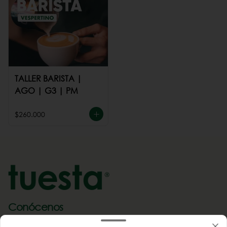
TALLER BARISTA |
AGO | G3 | PM
$260.000
Conócenos