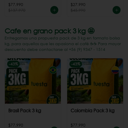
Perú
$77.990
$27.990
$137.970
$45.990
Cafe en grano pack 3 kg 🤩
Entregamos una propuesta pack de 3 kg en formato bolsa
kg, para aquellos que les apasiona el café ☕️☕️ Para mayor
descuento debe contactarse al +56 (9) 9347 - 1514
-
43
%
-
43
%
Brasil Pack 3 kg
Colombia Pack 3 kg
$77.990
$77.990