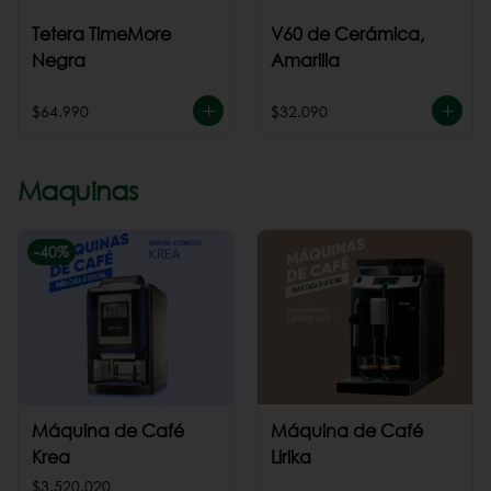
Tetera TimeMore
V60 de Cerámica,
Negra
Amarilla
$64.990
$32.090
Maquinas
-
40
%
Máquina de Café
Máquina de Café
Krea
Lirika
$3.520.020