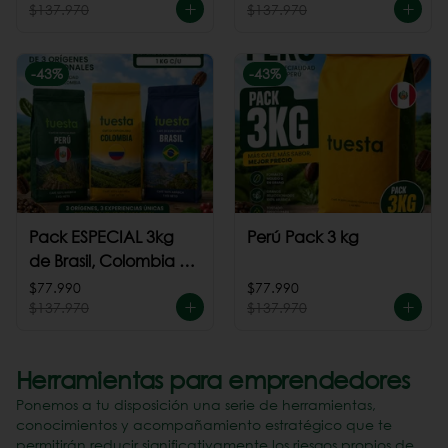
$137.970
$137.970
-
43
%
-
43
%
Pack ESPECIAL 3kg
Perú Pack 3 kg
de Brasil, Colombia +
Perú
$77.990
$77.990
$137.970
$137.970
Herramientas para emprendedores
Ponemos a tu disposición una serie de herramientas,
conocimientos y acompañamiento estratégico que te
permitirán reducir significativamente los riesgos propios de