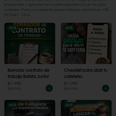
emprender y aprovechar nuestra experiencia en el rubro
cafetero. Para una asesoría personalizada, escríbenos: +56
(9) 9347 - 1514
-
80
%
-
80
%
Borrador contrato de
Checklist para abrir tu
trabajo Barista Junior
cafeteria
$11.990
$11.990
$59.990
$59.990
-
80
%
-
80
%