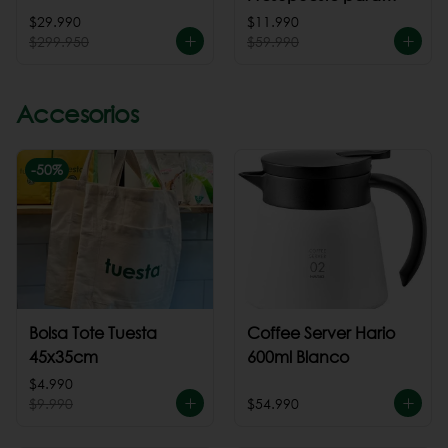
cafeteria
$29.990
$11.990
$299.950
$59.990
Accesorios
-
50
%
Bolsa Tote Tuesta
Coffee Server Hario
45x35cm
600ml Blanco
$4.990
$9.990
$54.990