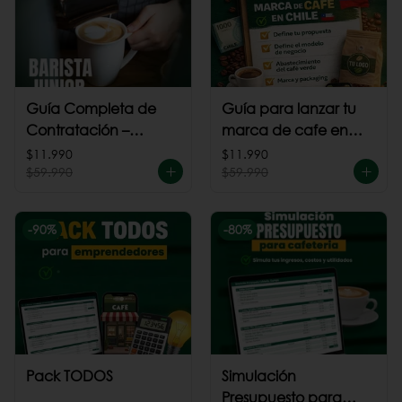
Guía Completa de
Guía para lanzar tu
Contratación –
marca de cafe en
Barista Junior
Chile
$11.990
$11.990
$59.990
$59.990
-
90
%
-
80
%
Pack TODOS
Simulación
Presupuesto para