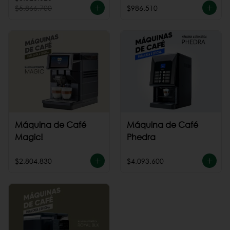
$5.866.700
$986.510
Máquina de Café
Máquina de Café
Magic!
Phedra
$2.804.830
$4.093.600