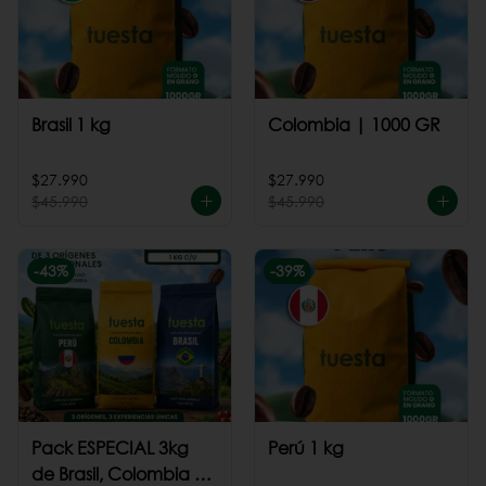
Brasil 1 kg
Colombia | 1000 GR
$27.990
$27.990
$45.990
$45.990
-
43
%
-
39
%
Pack ESPECIAL 3kg
Perú 1 kg
de Brasil, Colombia +