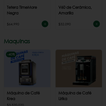
Tetera TimeMore
V60 de Cerámica,
Negra
Amarilla
$64.990
$32.090
Maquinas
-
40
%
Máquina de Café
Máquina de Café
Krea
Lirika
$3.520.020