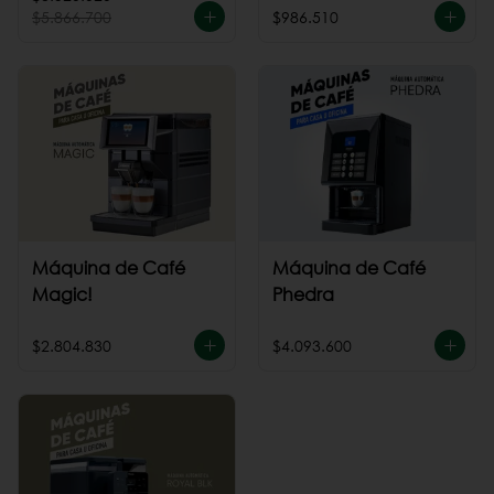
$5.866.700
$986.510
Máquina de Café
Máquina de Café
Magic!
Phedra
$2.804.830
$4.093.600