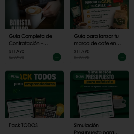
Guía Completa de
Guía para lanzar tu
Contratación –
marca de cafe en
Barista Junior
Chile
$11.990
$11.990
$59.990
$59.990
-
90
%
-
80
%
Pack TODOS
Simulación
Presupuesto para