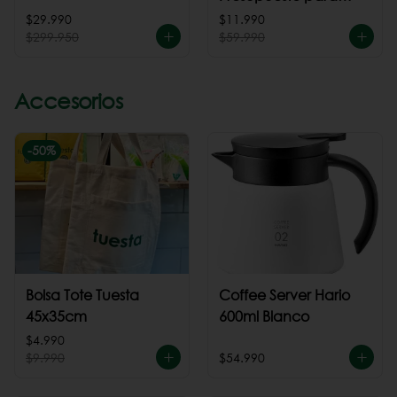
cafeteria
$29.990
$11.990
$299.950
$59.990
Accesorios
-
50
%
Bolsa Tote Tuesta
Coffee Server Hario
45x35cm
600ml Blanco
$4.990
$9.990
$54.990