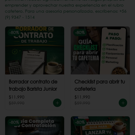
emprender y aprovechar nuestra experiencia en el rubro
cafetero. Para una asesoría personalizada, escríbenos: +56
(9) 9347 - 1514
-
80
%
-
80
%
Borrador contrato de
Checklist para abrir tu
trabajo Barista Junior
cafeteria
$11.990
$11.990
$59.990
$59.990
-
80
%
-
80
%