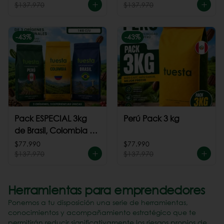
$137.970
$137.970
-
43
%
-
43
%
Pack ESPECIAL 3kg
Perú Pack 3 kg
de Brasil, Colombia +
Perú
$77.990
$77.990
$137.970
$137.970
Herramientas para emprendedores
Ponemos a tu disposición una serie de herramientas,
conocimientos y acompañamiento estratégico que te
permitirán reducir significativamente los riesgos propios de