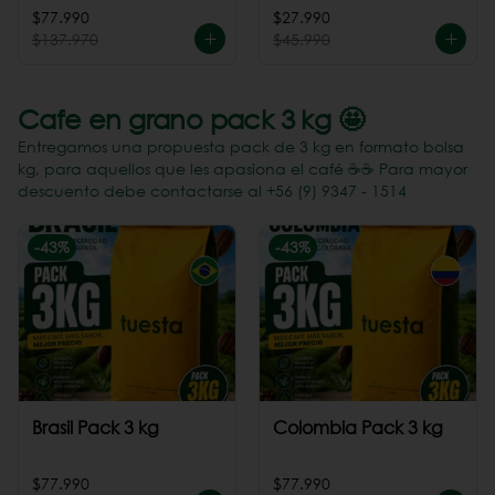
Perú
$77.990
$27.990
$137.970
$45.990
Cafe en grano pack 3 kg 🤩
Entregamos una propuesta pack de 3 kg en formato bolsa
kg, para aquellos que les apasiona el café ☕️☕️ Para mayor
descuento debe contactarse al +56 (9) 9347 - 1514
-
43
%
-
43
%
Brasil Pack 3 kg
Colombia Pack 3 kg
$77.990
$77.990