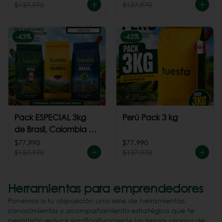
$137.970
$137.970
-
43
%
-
43
%
Pack ESPECIAL 3kg
Perú Pack 3 kg
de Brasil, Colombia +
Perú
$77.990
$77.990
$137.970
$137.970
Herramientas para emprendedores
Ponemos a tu disposición una serie de herramientas,
conocimientos y acompañamiento estratégico que te
permitirán reducir significativamente los riesgos propios de