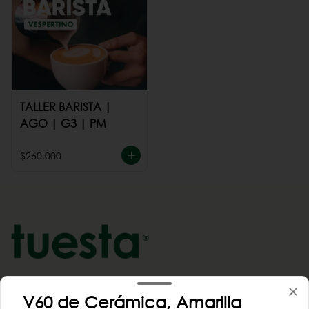
TALLER BARISTA |
AGO | G3 | PM
$260.000
Conócenos
V60 de Cerámica, Amarilla