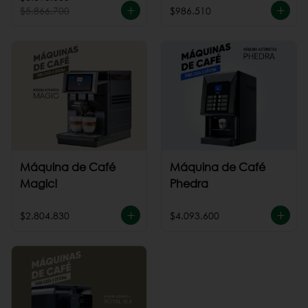
$5.866.700
$986.510
Máquina de Café
Máquina de Café
Magic!
Phedra
$2.804.830
$4.093.600