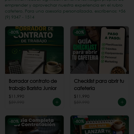
emprender y aprovechar nuestra experiencia en el rubro
cafetero. Para una asesoría personalizada, escríbenos: +56
(9) 9347 - 1514
-
80
%
-
80
%
Borrador contrato de
Checklist para abrir tu
trabajo Barista Junior
cafeteria
$11.990
$11.990
$59.990
$59.990
-
80
%
-
80
%