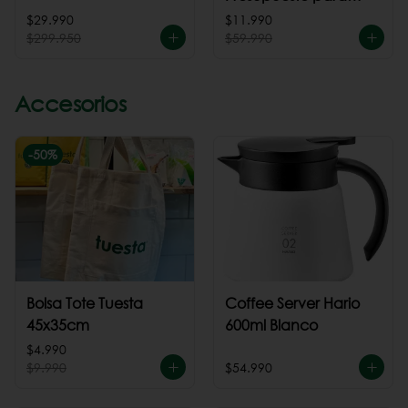
cafeteria
$29.990
$11.990
$299.950
$59.990
Accesorios
-
50
%
Bolsa Tote Tuesta
Coffee Server Hario
45x35cm
600ml Blanco
$4.990
$9.990
$54.990