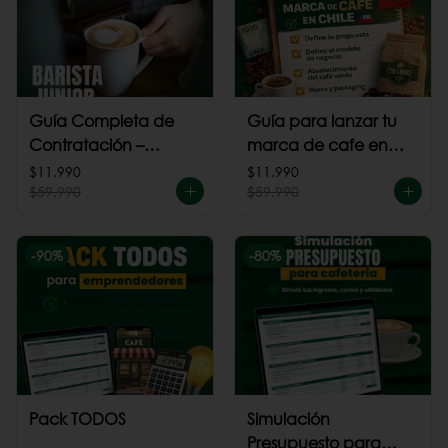
Guía Completa de
Guía para lanzar tu
Contratación –
marca de cafe en
Barista Junior
Chile
$11.990
$11.990
$59.990
$59.990
-
90
%
-
80
%
Pack TODOS
Simulación
Presupuesto para