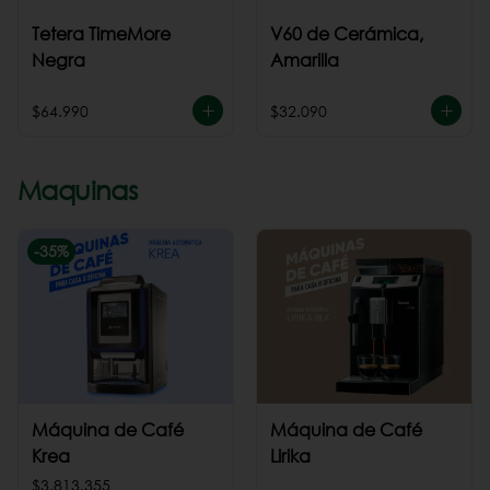
Tetera TimeMore
V60 de Cerámica,
Negra
Amarilla
$64.990
$32.090
Maquinas
-
35
%
Máquina de Café
Máquina de Café
Krea
Lirika
$3.813.355