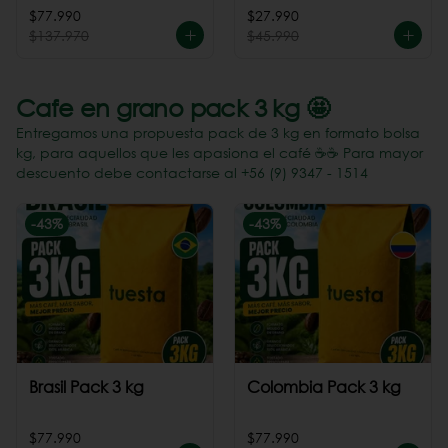
Perú
$77.990
$27.990
$137.970
$45.990
Cafe en grano pack 3 kg 🤩
Entregamos una propuesta pack de 3 kg en formato bolsa
kg, para aquellos que les apasiona el café ☕️☕️ Para mayor
descuento debe contactarse al +56 (9) 9347 - 1514
-
43
%
-
43
%
Brasil Pack 3 kg
Colombia Pack 3 kg
$77.990
$77.990