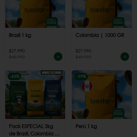
Brasil 1 kg
Colombia | 1000 GR
$27.990
$27.990
$45.990
$45.990
-
43
%
-
39
%
Pack ESPECIAL 3kg
Perú 1 kg
de Brasil, Colombia +