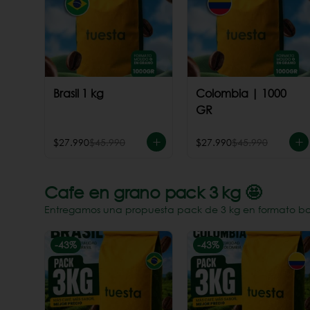
Brasil 1 kg
Colombia | 1000
GR
$27.990
$45.990
$27.990
$45.990
Cafe en grano pack 3 kg 🤩
Entregamos una propuesta pack de 3 kg en formato bols
-
43
%
-
43
%