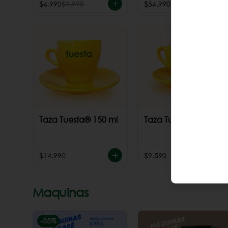
$4.990
$9.990
$54.990
Taza Tuesta® 150 ml
Taza Tuesta® 70 ml
$14.990
$9.590
Maquinas
-
35
%