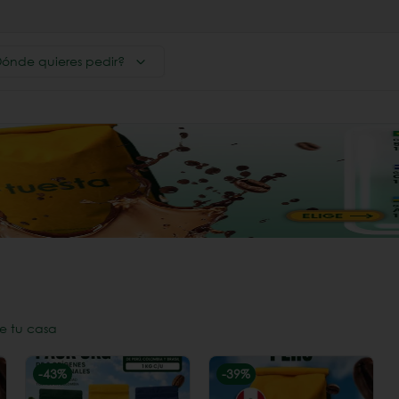
ónde quieres pedir?
e tu casa
-
43
%
-
39
%