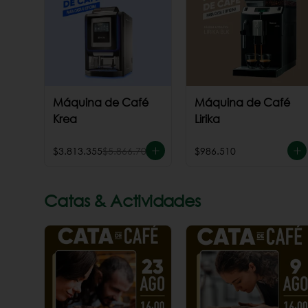
Máquina de Café
Máquina de Café
Krea
Lirika
$3.813.355
$5.866.700
$986.510
Catas & Actividades