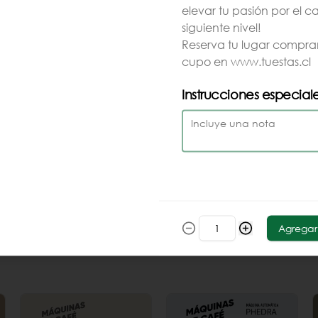
$7.990
$7.990
elevar tu pasión por el ca
siguiente nivel!
Reserva tu lugar compra
cupo en www.tuestas.cl
Instrucciones especial
Tetera Hario Buono
Tetera TimeMore
1 L Acero
Blanca
$46.990
$64.990
Agregar