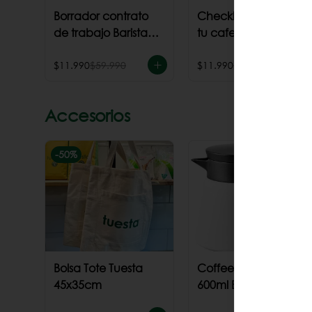
Borrador contrato
Checklist para abrir
de trabajo Barista
tu cafeteria
Junior
$11.990
$59.990
$11.990
$59.990
Accesorios
-
50
%
Bolsa Tote Tuesta
Coffee Server Hario
45x35cm
600ml Blanco