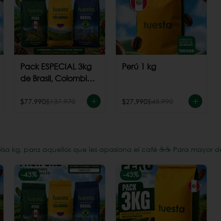
Pack ESPECIAL 3kg
Perú 1 kg
de Brasil, Colombia
+ Perú
$77.990
$137.970
$27.990
$45.990
a kg, para aquellos que les apasiona el café ☕️☕️ Para mayor d
-
43
%
-
43
%