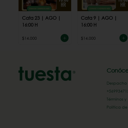
Cata 23 | AGO |
Cata 9 | AGO |
16:00 H
16:00 H
$14.000
$14.000
Conóce
Despacho
+569934715
Términos y
Política d