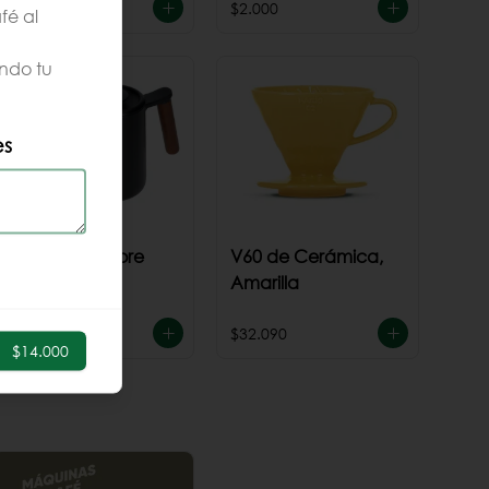
$44.990
$2.000
fé al
ndo tu
es
Tetera TimeMore
V60 de Cerámica,
Negra
Amarilla
$64.990
$32.090
$14.000