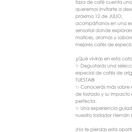
taza de café cuenta una h
Guía Completa de
Guía para lanzar tu
queremos invitarte a desc
Contratación –
marca de cafe en
próximo 12 de JULIO,
Barista Junior
Chile
acompáñanos en una ex
$11.990
$59.990
$11.990
$59.990
sensorial donde explorar
matices, aromas y sabore
mejores cafés de especia
¿Qué vivirás en esta cat
✨ Degustarás una selecc
especial de cafés de ori
TUESTA®
✨ Conocerás más sobre e
de tostado y su impacto 
perfecta.
✨ Una experiencia guia
Dripper V60 02 de
Filtros V60 de Hario
nuestro tostador Hernán 
Acrilico
Transparente
¡No te pierdas esta opor