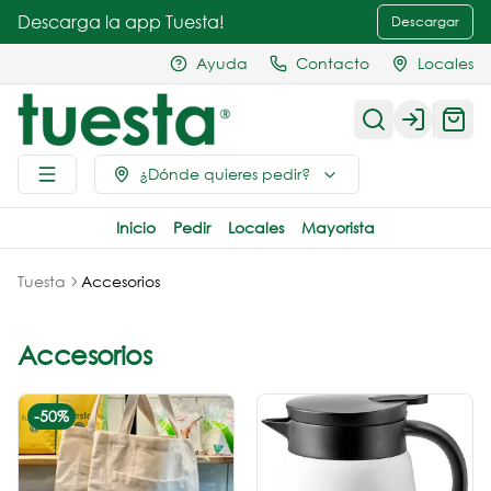
Descarga la app Tuesta!
Descargar
Ayuda
Contacto
Locales
Login
¿Dónde quieres pedir?
Inicio
Pedir
Locales
Mayorista
Tuesta
Accesorios
Accesorios
-
50
%