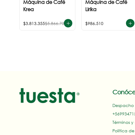
Máquina de Café
Máquina de Café
Krea
Lirika
$3.813.355
$5.866.700
$986.510
Conóce
Despacho
+569934715
Términos y
Política d