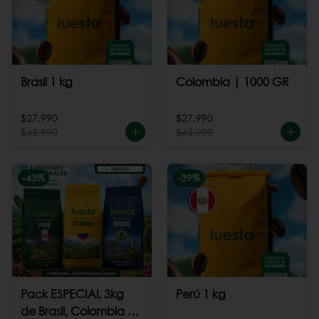
Brasil 1 kg
Colombia | 1000 GR
$27.990
$27.990
$45.990
$45.990
-
43
%
-
39
%
Pack ESPECIAL 3kg
Perú 1 kg
de Brasil, Colombia +