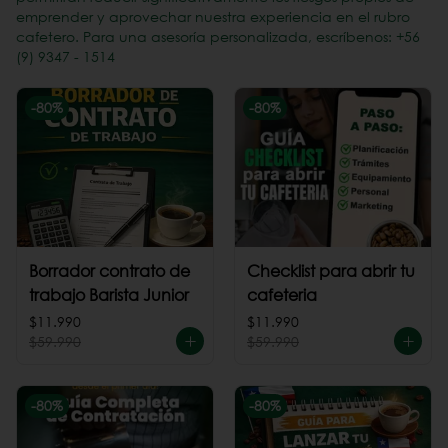
emprender y aprovechar nuestra experiencia en el rubro
cafetero. Para una asesoría personalizada, escríbenos: +56
(9) 9347 - 1514
-
80
%
-
80
%
Borrador contrato de
Checklist para abrir tu
trabajo Barista Junior
cafeteria
$11.990
$11.990
$59.990
$59.990
-
80
%
-
80
%