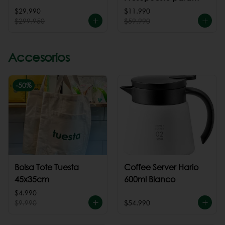
cafeteria
$29.990
$11.990
$299.950
$59.990
Accesorios
-
50
%
Bolsa Tote Tuesta
Coffee Server Hario
45x35cm
600ml Blanco
$4.990
$9.990
$54.990