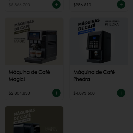
$5.866.700
$986.510
Máquina de Café
Máquina de Café
Magic!
Phedra
$2.804.830
$4.093.600