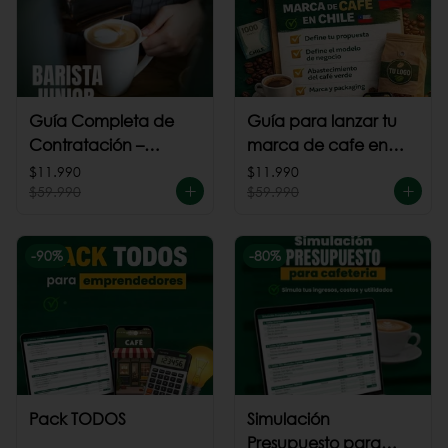
Guía Completa de
Guía para lanzar tu
Contratación –
marca de cafe en
Barista Junior
Chile
$11.990
$11.990
$59.990
$59.990
-
90
%
-
80
%
Pack TODOS
Simulación
Presupuesto para