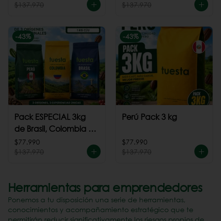
$137.970
$137.970
-
43
%
-
43
%
Pack ESPECIAL 3kg
Perú Pack 3 kg
de Brasil, Colombia +
Perú
$77.990
$77.990
$137.970
$137.970
Herramientas para emprendedores
Ponemos a tu disposición una serie de herramientas,
conocimientos y acompañamiento estratégico que te
permitirán reducir significativamente los riesgos propios de