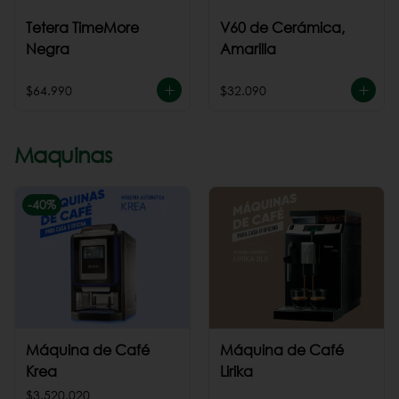
Tetera TimeMore
V60 de Cerámica,
Negra
Amarilla
$64.990
$32.090
Maquinas
-
40
%
Máquina de Café
Máquina de Café
Krea
Lirika
$3.520.020