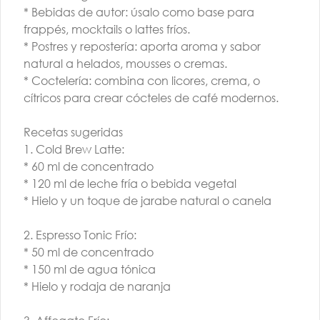
* Bebidas de autor: úsalo como base para
frappés, mocktails o lattes fríos.
* Postres y repostería: aporta aroma y sabor
natural a helados, mousses o cremas.
* Coctelería: combina con licores, crema, o
cítricos para crear cócteles de café modernos.
TALLER BARISTA |
AGO | G3 | PM
Recetas sugeridas
1. Cold Brew Latte:
$260.000
* 60 ml de concentrado
* 120 ml de leche fría o bebida vegetal
* Hielo y un toque de jarabe natural o canela
2. Espresso Tonic Frío:
* 50 ml de concentrado
* 150 ml de agua tónica
* Hielo y rodaja de naranja
Conócenos