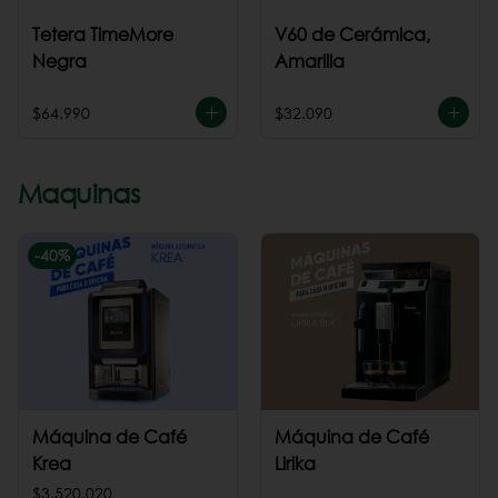
Tetera TimeMore
V60 de Cerámica,
Negra
Amarilla
$64.990
$32.090
Maquinas
-
40
%
Máquina de Café
Máquina de Café
Krea
Lirika
$3.520.020