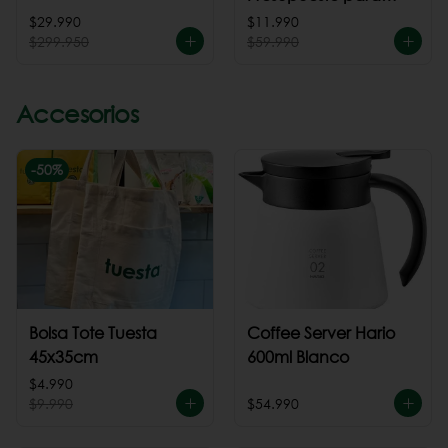
cafeteria
$29.990
$11.990
$299.950
$59.990
Accesorios
-
50
%
Bolsa Tote Tuesta
Coffee Server Hario
45x35cm
600ml Blanco
$4.990
$9.990
$54.990