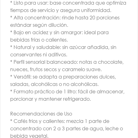
Cata 23 | AGO |
Cata 9 | AGO |
* Listo para usar: base concentrada que optimiza
16:00 H
16:00 H
tiempos de servicio y asegura uniformidad.
* Alta concentración: rinde hasta 20 porciones
$14.000
$14.000
estándar según dilución.
* Bajo en acidez y sin amargor: ideal para
bebidas frías o calientes.
* Natural y saludable: sin azúcar añadida, sin
conservantes ni aditivos.
* Perfil sensorial balanceado: notas a chocolate,
nueces, frutos secos y caramelo suave.
* Versátil: se adapta a preparaciones dulces,
saladas, alcohólicas o no alcohólicas.
* Formato práctico de 1 litro: fácil de almacenar,
TALLER BARISTA |
TALLER BARISTA |
porcionar y mantener refrigerado.
AGO | G1 | AM
AGO | G2 | AM ó
PM
Recomendaciones de Uso
$260.000
$260.000
* Cafés fríos y calientes: mezcla 1 parte de
concentrado con 2 a 3 partes de agua, leche o
bebida vegetal.