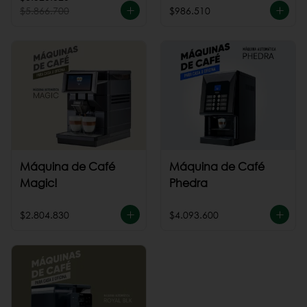
$5.866.700
$986.510
Máquina de Café
Máquina de Café
Magic!
Phedra
$2.804.830
$4.093.600