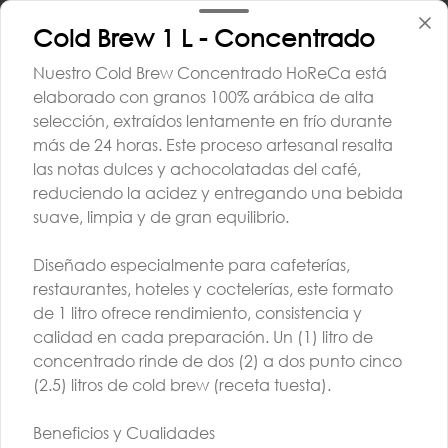
Cold Brew 1 L - Concentrado
Nuestro Cold Brew Concentrado HoReCa está
Máquina de Café
elaborado con granos 100% arábica de alta
Royal BLK
selección, extraídos lentamente en frío durante
más de 24 horas. Este proceso artesanal resalta
$1.173.340
las notas dulces y achocolatadas del café,
reduciendo la acidez y entregando una bebida
suave, limpia y de gran equilibrio.
Catas & Actividades
Diseñado especialmente para cafeterías,
restaurantes, hoteles y coctelerías, este formato
de 1 litro ofrece rendimiento, consistencia y
calidad en cada preparación. Un (1) litro de
concentrado rinde de dos (2) a dos punto cinco
(2.5) litros de cold brew (receta tuesta).
Beneficios y Cualidades