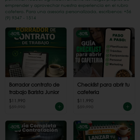
emprender y aprovechar nuestra experiencia en el rubro
cafetero. Para una asesoría personalizada, escríbenos: +56
(9) 9347 - 1514
-
80
%
-
80
%
Borrador contrato de
Checklist para abrir tu
trabajo Barista Junior
cafeteria
$11.990
$11.990
$59.990
$59.990
-
80
%
-
80
%