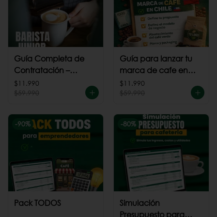
Guía Completa de
Guía para lanzar tu
Contratación –
marca de cafe en
Barista Junior
Chile
$11.990
$11.990
$59.990
$59.990
-
90
%
-
80
%
Pack TODOS
Simulación
Presupuesto para