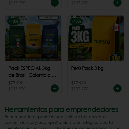
$137.970
$137.970
-
43
%
-
43
%
Pack ESPECIAL 3kg
Perú Pack 3 kg
de Brasil, Colombia +
Perú
$77.990
$77.990
$137.970
$137.970
Herramientas para emprendedores
Ponemos a tu disposición una serie de herramientas,
conocimientos y acompañamiento estratégico que te
permitirán reducir significativamente los riesgos propios de