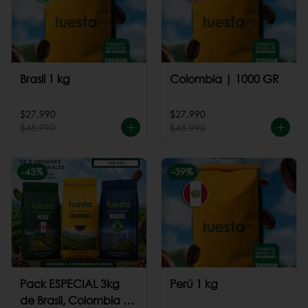
Brasil 1 kg
Colombia | 1000 GR
$27.990
$27.990
$45.990
$45.990
-
43
%
-
39
%
Pack ESPECIAL 3kg
Perú 1 kg
de Brasil, Colombia +